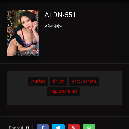
ALDN-551
หนังxญี่ปุ่น
งานเดี่ยว
น้ำแตก
สาววัยกลางคน
หญิงแต่งงานแล้ว
Shared
0