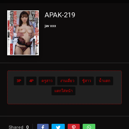
APAK-219
jav xxx
3P
4P
ครูสาว
งานเดี่ยว
ชู้สาว
น้ำแตก
แตกใส่หน้า
Shared
0