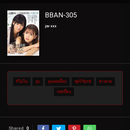
BBAN-305
jav xxx
กิโมโน
จูบ
จูบเลสเบี้ยน
ชุดไว้ทุกข์
สาวสวย
เลสเบี้ยน
Shared
0