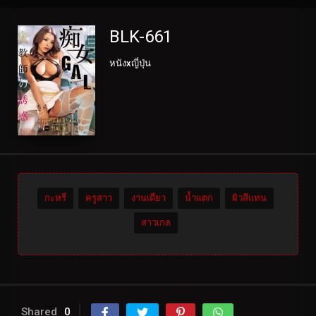
BLK-661
หนังxญี่ปุ่น
กะหรี่
ครูสาว
งานเดี่ยว
น้ำแตก
ผิวสีแทน
สาวเกล
Shared
0