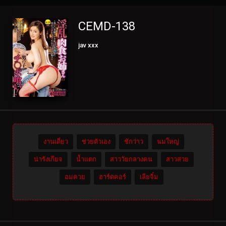
CEMD-138
jav xxx
งานเดี่ยว
ช่วยตัวเอง
ชักว่าว
นมใหญ่
น่ารังเกียจ
น้ำแตก
สาววัยกลางคน
สาวสวย
อมควย
ฮาร์ดคอร์
เลียจิ๋ม