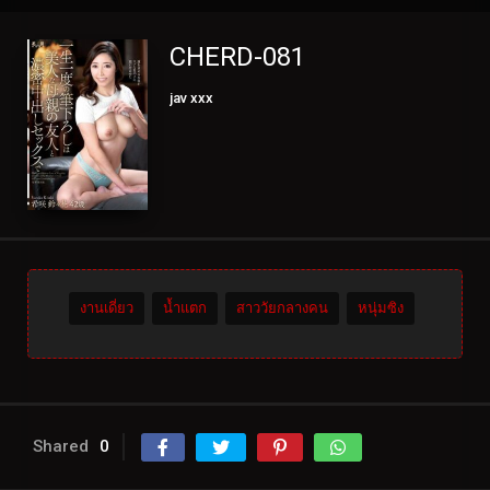
CHERD-081
jav xxx
งานเดี่ยว
น้ำแตก
สาววัยกลางคน
หนุ่มซิง
Shared
0