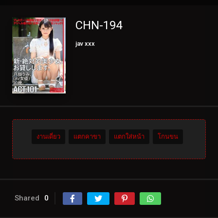
CHN-194
jav xxx
งานเดี่ยว
แตกคาขา
แตกใส่หน้า
โกนขน
Shared
0