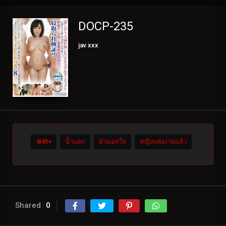
DOCP-235
jav xxx
4HR+
น้ำแตก
ผัวนอกใจ
หญิงแต่งงานแล้ว
Shared
0