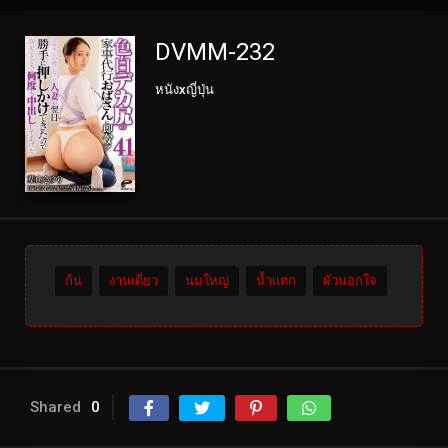
DVMM-232
หนังxญี่ปุ่น
ก้น
งานเดี่ยว
นมใหญ่
น้ำแตก
ผัวนอกใจ
Shared
0