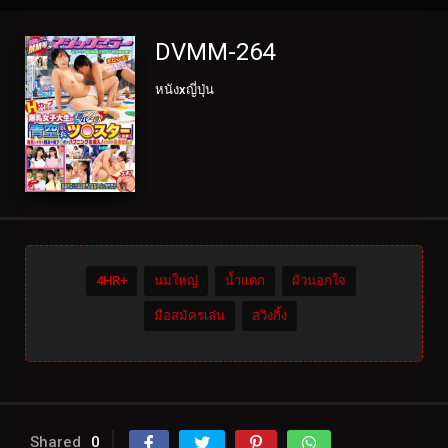
DVMM-264
หนังxญี่ปุ่น
4HR+
นมใหญ่
น้ำแตก
ผัวนอกใจ
มือสมัครเล่น
สวิงกิ้ง
Shared
0