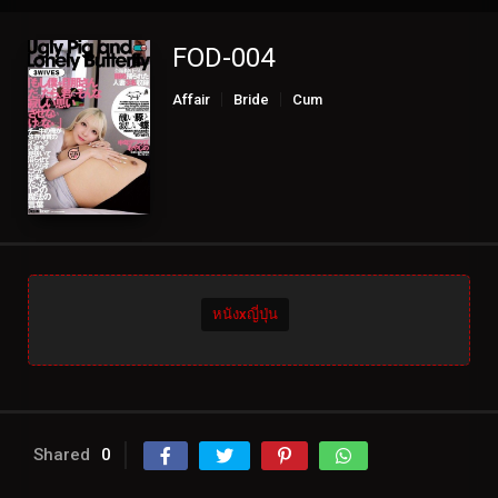
FOD-004
Affair
Bride
Cum
Electric Massager
Married
Multiple Story
POV
Shaved
Voyeur
หนังxญี่ปุ่น
Shared
0