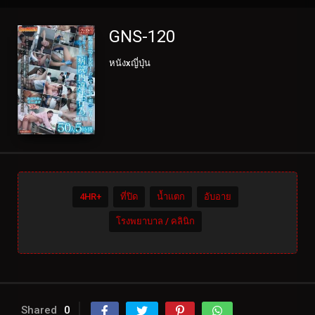
GNS-120
หนังxญี่ปุ่น
4HR+
ที่ปิด
น้ำแตก
อับอาย
โรงพยาบาล / คลินิก
Shared
0