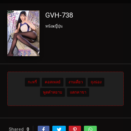
GVH-738
หนังxญี่ปุ่น
กะหรี่
คอสเพลย์
งานเดี่ยว
ถุงน่อง
พูดคำหยาบ
แตกคาขา
Shared
0