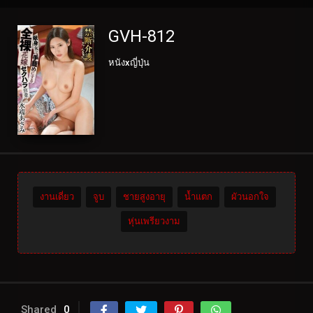
GVH-812
หนังxญี่ปุ่น
งานเดี่ยว
จูบ
ชายสูงอายุ
น้ำแตก
ผัวนอกใจ
หุ่นเพรียวงาม
Shared
0