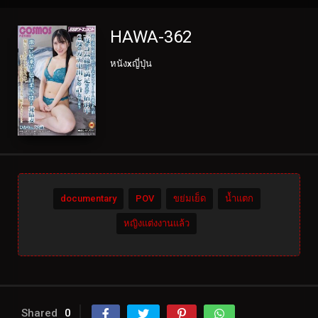
HAWA-362
หนังxญี่ปุ่น
documentary
POV
ขย่มเย็ด
น้ำแตก
หญิงแต่งงานแล้ว
Shared
0