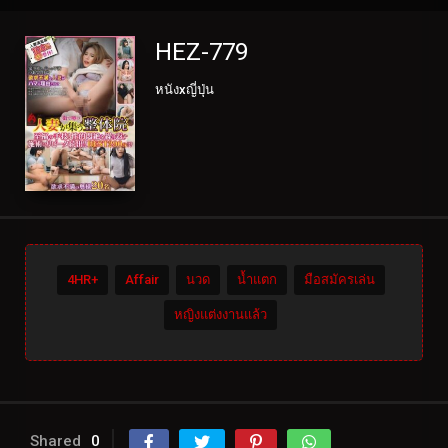
HEZ-779
หนังxญี่ปุ่น
4HR+
Affair
นวด
น้ำแตก
มือสมัครเล่น
หญิงแต่งงานแล้ว
Shared
0