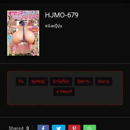
HJMO-679
หนังxญี่ปุ่น
ก้น
ชุดรัดรูป
น่ารังเกียจ
ปัสสาวะ
อับอาย
ฮาร์ดคอร์
Shared
0