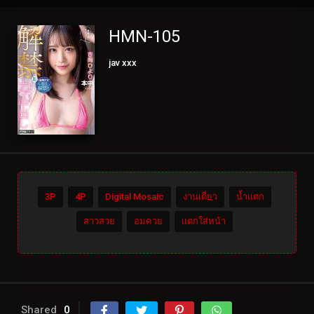
HMN-105
jav xxx
3P
4P
Digital Mosaic
งานเดี่ยว
น้ำแตก
สาวสวย
อมควย
แตกใส่หน้า
Shared
0