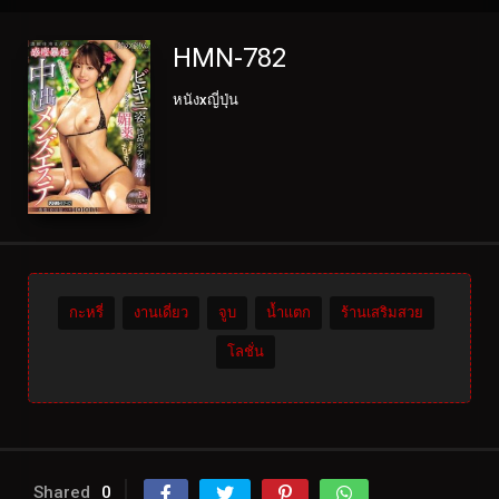
HMN-782
หนังxญี่ปุ่น
กะหรี่
งานเดี่ยว
จูบ
น้ำแตก
ร้านเสริมสวย
โลชั่น
Shared
0