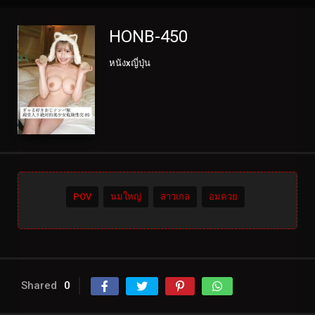
HONB-450
หนังxญี่ปุ่น
POV
นมใหญ่
สาวเกล
อมควย
Shared
0