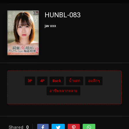
HUNBL-083
jav xxx
3P
4P
Back
น้ำแตก
อมลึกๆ
อาชีพหลากหลาย
Shared
0