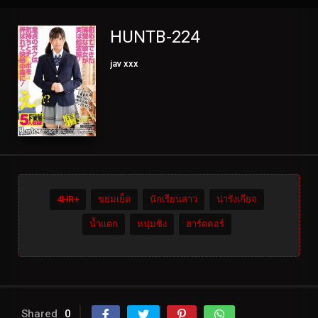
HUNTB-224
jav xxx
4HR+
ขย่มเย็ด
นักเรียนสาว
น่ารังเกียจ
น้ำแตก
หนุ่มซิง
ฮาร์ดคอร์
Shared
0