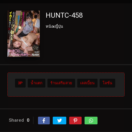
HUNTC-458
หนังxญี่ปุ่น
3P
น้ำแตก
ร้านเสริมสวย
เลสเบี้ยน
โลชั่น
Shared
0