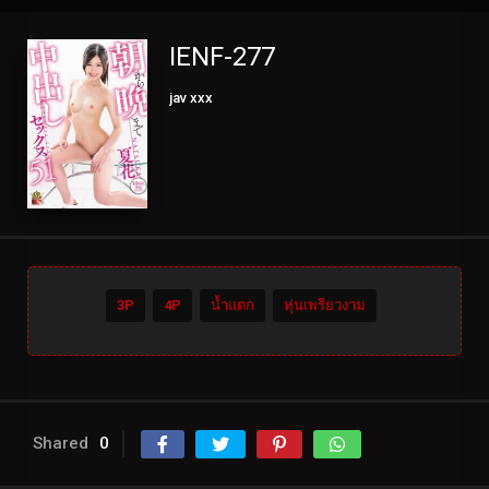
IENF-277
jav xxx
3P
4P
น้ำแตก
หุ่นเพรียวงาม
Shared
0