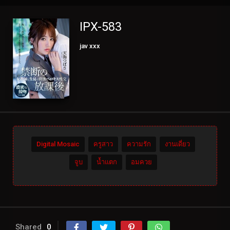
IPX-583
jav xxx
Digital Mosaic
ครูสาว
ความรัก
งานเดี่ยว
จูบ
น้ำแตก
อมควย
Shared
0