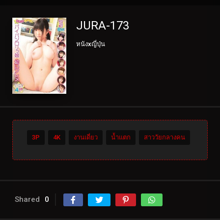
JURA-173
หนังxญี่ปุ่น
3P
4K
งานเดี่ยว
น้ำแตก
สาววัยกลางคน
Shared
0