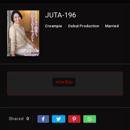
JUTA-196
Creampie
Debut Production
Married
Mature
Slender
Solowork
หนังxญี่ปุ่น
Shared
0