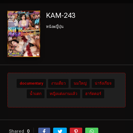
KAM-243
หนังxญี่ปุ่น
documentary
งานเดี่ยว
นมใหญ่
น่ารังเกียจ
น้ำแตก
หญิงแต่งงานแล้ว
ฮาร์ดคอร์
Shared
0