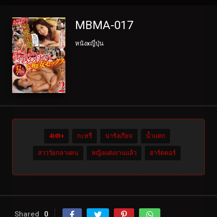
MBMA-017
หนังxญี่ปุ่น
4HR+
กะหรี่
น่ารังเกียจ
น้ำแตก
สาววัยกลางคน
หญิงแต่งงานแล้ว
ฮาร์ดคอร์
Shared
0