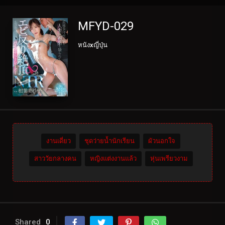
MFYD-029
หนังxญี่ปุ่น
งานเดี่ยว
ชุดว่ายน้ำนักเรียน
ผัวนอกใจ
สาววัยกลางคน
หญิงแต่งงานแล้ว
หุ่นเพรียวงาม
Shared
0