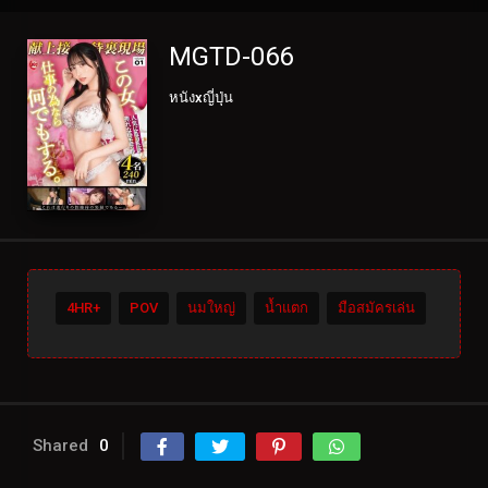
MGTD-066
หนังxญี่ปุ่น
4HR+
POV
นมใหญ่
น้ำแตก
มือสมัครเล่น
Shared
0