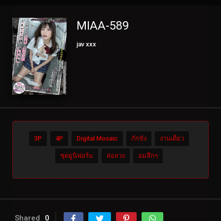
MIAA-589
jav xxx
3P
4P
Digital Mosaic
กักขัง
งานเดี่ยว
ชุดยูนิฟอร์ม
ล่อลวง
อมลึกๆ
Shared
0