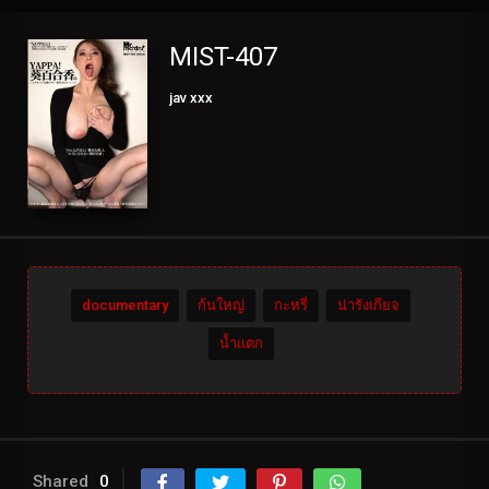
MIST-407
jav xxx
documentary
ก้นใหญ่
กะหรี่
น่ารังเกียจ
น้ำแตก
Shared
0