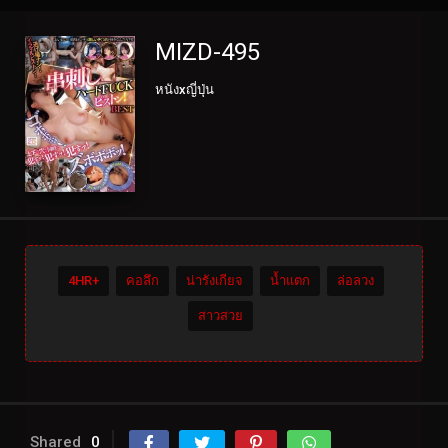
MIZD-495
หนังxญี่ปุ่น
4HR+
คอลึก
น่ารังเกียจ
น้ำแตก
ล่อลวง
สาวสวย
Shared
0