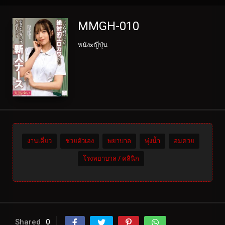
MMGH-010
หนังxญี่ปุ่น
งานเดี่ยว
ช่วยตัวเอง
พยาบาล
พุ่งน้ำ
อมควย
โรงพยาบาล / คลินิก
Shared
0