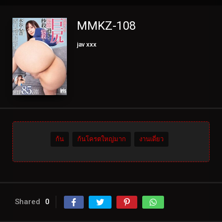
MMKZ-108
jav xxx
ก้น
ก้นโครตใหญ่มาก
งานเดี่ยว
Shared
0