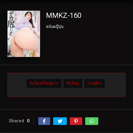
MMKZ-160
หนังxญี่ปุ่น
ก้นโครตใหญ่มาก
ก้นใหญ่
งานเดี่ยว
Shared
0