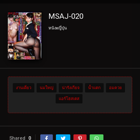
MSAJ-020
หนังxญี่ปุ่น
งานเดี่ยว
นมใหญ่
น่ารังเกียจ
น้ำแตก
อมควย
แอร์โฮสเตส
Shared
0