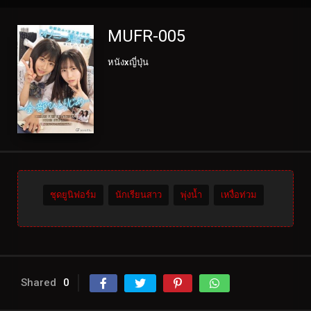
MUFR-005
หนังxญี่ปุ่น
ชุดยูนิฟอร์ม
นักเรียนสาว
พุ่งน้ำ
เหงื่อท่วม
Shared
0