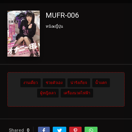
MUFR-006
หนังxญี่ปุ่น
งานเดี่ยว
ช่วยตัวเอง
น่ารังเกียจ
น้ำแตก
ผู้หญิงเลว
เครื่องนวดไฟฟ้า
Shared
0