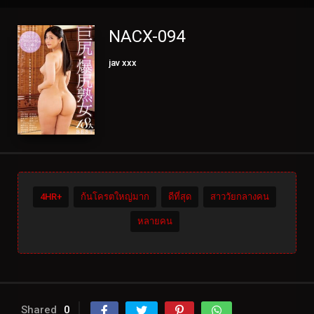
NACX-094
jav xxx
4HR+
ก้นโครตใหญ่มาก
ดีที่สุด
สาววัยกลางคน
หลายคน
Shared
0