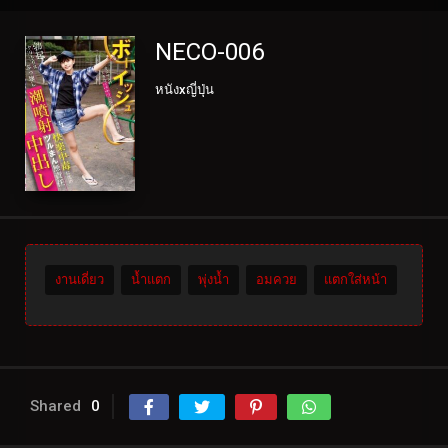
NECO-006
หนังxญี่ปุ่น
งานเดี่ยว
น้ำแตก
พุ่งน้ำ
อมควย
แตกใส่หน้า
Shared
0