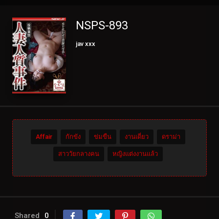
NSPS-893
jav xxx
Affair
กักขัง
ข่มขืน
งานเดี่ยว
ดราม่า
สาววัยกลางคน
หญิงแต่งงานแล้ว
Shared
0