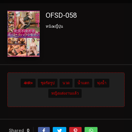
OFSD-058
หนังxญี่ปุ่น
4HR+
ชุดรัดรูป
นวด
น้ำแตก
พุ่งน้ำ
หญิงแต่งงานแล้ว
Shared
0