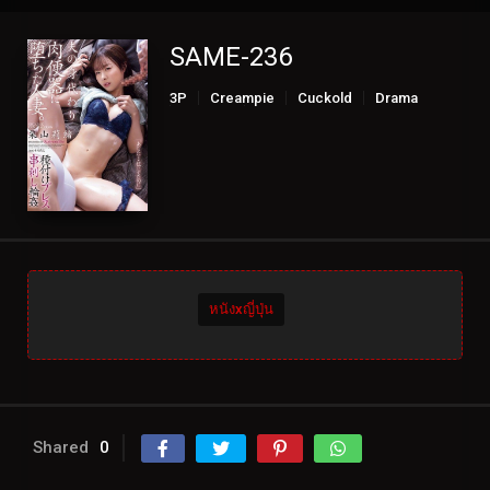
SAME-236
3P
Creampie
Cuckold
Drama
Married
Solowork
หนังxญี่ปุ่น
Shared
0