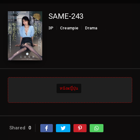
SAME-243
3P
Creampie
Drama
Female teacher
Slender
Solowork
หนังxญี่ปุ่น
Shared
0