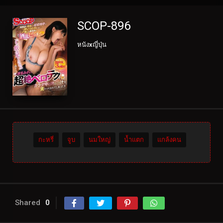
SCOP-896
หนังxญี่ปุ่น
กะหรี่
จูบ
นมใหญ่
น้ำแตก
แกล้งคน
Shared
0