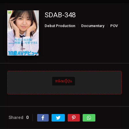
SDAB-348
Debut Production
Documentary
POV
Solowork
หนังxญี่ปุ่น
Shared
0