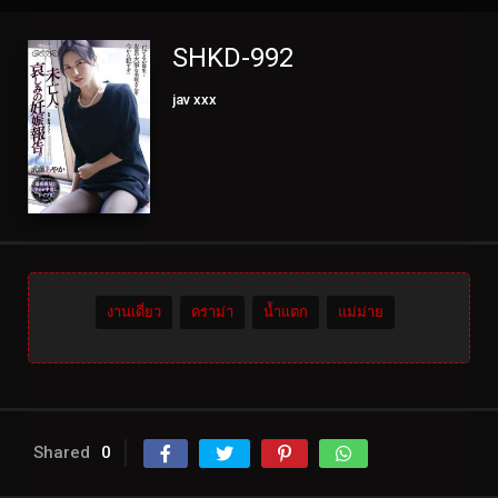
SHKD-992
jav xxx
งานเดี่ยว
ดราม่า
น้ำแตก
แม่ม่าย
Shared
0