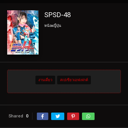
SPSD-48
หนังxญี่ปุ่น
งานเดี่ยว
สเปเชียวเอฟเฟกต์
Shared
0